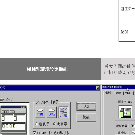
最大７個の通
機械別環境設定機能
に切り替えで