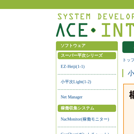
ソフトウェア
スーパー平次シリーズ
トッ
EZ-Heiji(1-1)
小
小平次Light(1-2)
Net Manager
稼働収集システム
NacMonitor(稼働モニター)