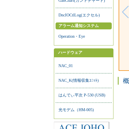
GanChart(ガントチャート)
DncIOCtlLog(エクセル)
アラーム通知システム
Operation・Eye
ハードウェア
NAC_01
NAC_K(情報収集ﾕﾆｯﾄ)
はんでぃ平次 P-530 (USB)
光モデム（HM-005)