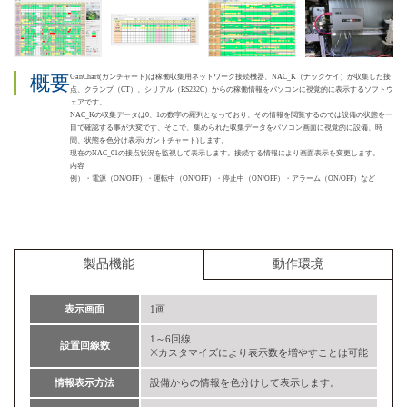
概要
GanChart(ガンチャート)は稼働収集用ネットワーク接続機器、NAC_K（ナックケイ）が収集した接
点、クランプ（CT）、シリアル（RS232C）からの稼働情報をパソコンに視覚的に表示するソフトウ
ェアです。
NAC_Kの収集データは0、1の数字の羅列となっており、その情報を閲覧するのでは設備の状態を一
目で確認する事が大変です、そこで、集められた収集データをパソコン画面に視覚的に設備、時
間、状態を色分け表示(ガントチャート)します。
現在のNAC_01の接点状況を監視して表示します。接続する情報により画面表示を変更します。
内容
例）・電源（ON/OFF）・運転中（ON/OFF）・停止中（ON/OFF）・アラーム（ON/OFF）など
製品機能
動作環境
表示画面
1画
1～6回線
設置回線数
※カスタマイズにより表示数を増やすことは可能
情報表示方法
設備からの情報を色分けして表示します。