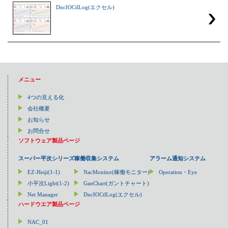
DncIOCtlLog(エクセル)
メニュー
4つの見える化
会社概要
お知らせ
お問合せ
ソフトウェア製品ページ
スーパー平次シリーズ
稼働収集システム
アラーム通知システム
EZ-Heiji(1-1)
NacMonitor(稼働モニター)
Operation・Eye
小平次Light(1-2)
GanChart(ガントチャート)
Net Manager
DncIOCtlLog(エクセル)
ハードウエア製品ページ
NAC_01