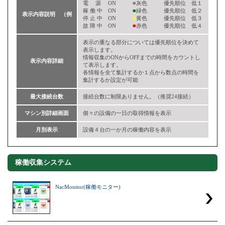
電 源 ON
■
灰色 優先順位 低１
稼 働 中 ON
■
緑色 優先順位 低２
表示内容説明 （例
停 止 中 ON
■
黄色 優先順位 低３
故 障 中 ON
■
赤色 優先順位 低４
表示の重なる部分については優先順位を決めて
表示します。
情報収集のONからOFFまでの時間をカウントし
表示内容詳細
て表示します。
各情報を全て集計するか１点から数点の時間を
集計するか設定が可能
最大接続台数
接続台数に制限ありません。（推奨24接続）
マシン別詳細画面
個々の設備の一日の取得情報を表示
月別表示
設備４台の一か月の稼働内容を表示
稼働収集システム
NacMonitor(稼働モニター)