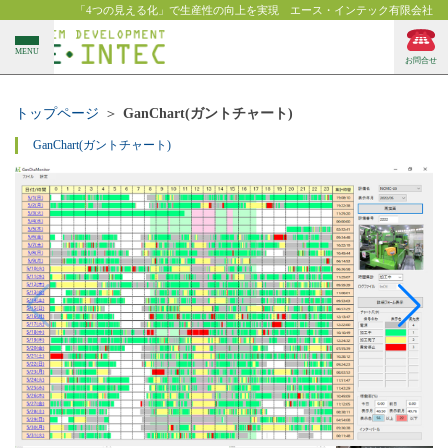
「4つの見える化」で生産性の向上を実現 エース・インテック有限会社
MENU
お問合せ
トップページ
GanChart(ガントチャート)
GanChart(ガントチャート)