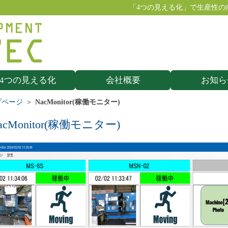
「4つの見える化」で生産性の
4つの見える化
会社概要
お知ら
プページ
NacMonitor(稼働モニター)
acMonitor(稼働モニター)