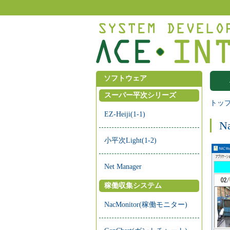
ソフトウェア
スーパー平次シリーズ
トッ
EZ-Heiji(1-1)
N
小平次Light(1-2)
Net Manager
稼働収集システム
NacMonitor(稼働モニター)