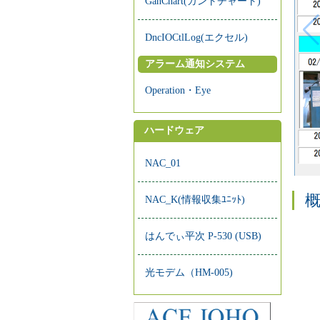
GanChart(ガントチャート)
DncIOCtlLog(エクセル)
アラーム通知システム
Operation・Eye
ハードウェア
NAC_01
NAC_K(情報収集ﾕﾆｯﾄ)
はんでぃ平次 P-530 (USB)
光モデム（HM-005)