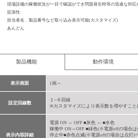
現場設備の稼働状況が一目で確認ができ問題発生時等の迅速な対応
拡張性:
担当者名、製品番号など取り込み表示可能(カスタマイズ)
あんどん
製品機能
動作環境
表示画面
1画～
１~６回線
設定回線数
※カスタマイズにより表示数を増やすこと
電源 ON ⇔ OFF ■灰色 ⇔ ■水色
稼働中 ON⇔OFF ■緑色(※電源offの場合
表示内容詳細
停止中■赤色点滅(※電源offの場合は点灯)="