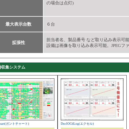
の場合は点灯)
最大表示台数
６台
担当者名、製品番号 など取り込み表示可能
拡張性
設備は画像を取り込み表示可能。JPEGフ
働収集システム
Chart(ガントチャート)
DncIOCtlLog(エクセル)