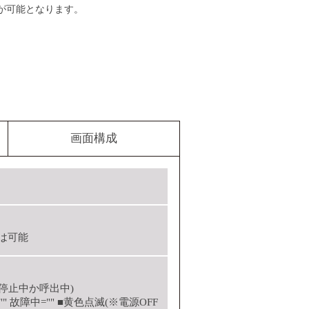
が可能となります。
画面構成
は可能
は停止中か呼出中)
" 故障中=""
■
黄色点滅(※電源OFF