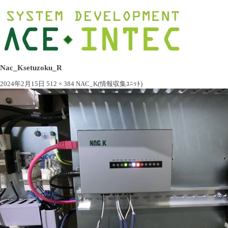
Nac_Ksetuzoku_R
2024年2月15日
512 × 384
NAC_K(情報収集ﾕﾆｯﾄ)