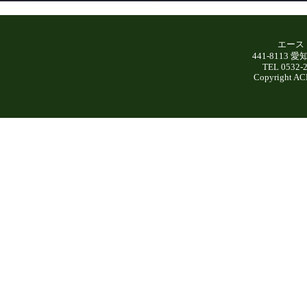
エース
441-8113
TEL 0532-
Copyright AC