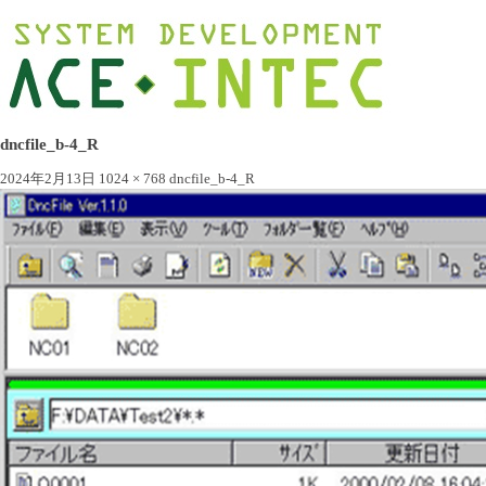
dncfile_b-4_R
2024年2月13日
1024 × 768
dncfile_b-4_R