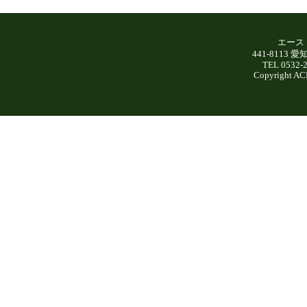
エース
441-8113
TEL 0532-
Copyright AC