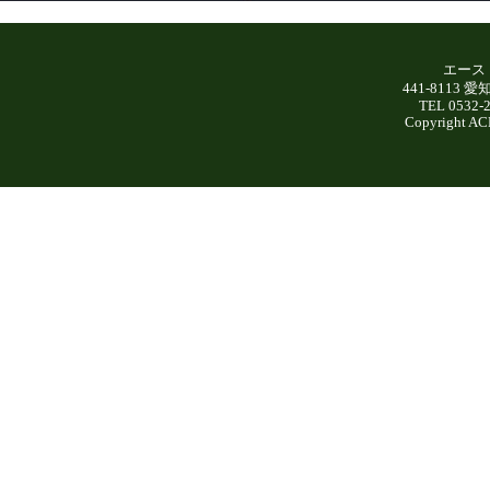
エース
441-8113
TEL 0532-
Copyright AC